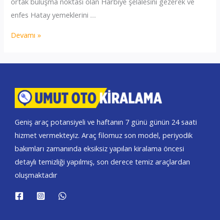
ortak buluşma noktası olan Harbiye şelalesini gezerek ve
enfes Hatay yemeklerini …
Antakya
Devamı »
oto
Kiralama
Geniş araç potansiyeli ve haftanın 7 günü günün 24 saati
hizmet vermekteyiz. Araç filomuz son model, periyodik
bakımları zamanında eksiksiz yapılan kiralama öncesi
detaylı temizliği yapılmış, son derece temiz araçlardan
oluşmaktadır