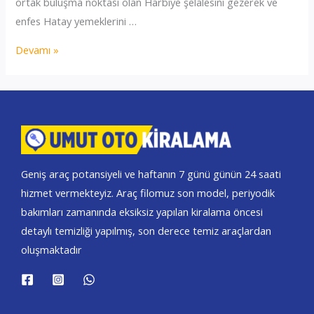
ortak buluşma noktası olan Harbiye şelalesini gezerek ve
enfes Hatay yemeklerini …
Antakya
Devamı »
oto
Kiralama
Geniş araç potansiyeli ve haftanın 7 günü günün 24 saati
hizmet vermekteyiz. Araç filomuz son model, periyodik
bakımları zamanında eksiksiz yapılan kiralama öncesi
detaylı temizliği yapılmış, son derece temiz araçlardan
oluşmaktadır