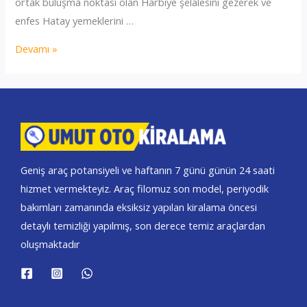
ortak buluşma noktası olan Harbiye şelalesini gezerek ve
enfes Hatay yemeklerini …
Antakya
Devamı »
oto
Kiralama
Geniş araç potansiyeli ve haftanın 7 günü günün 24 saati
hizmet vermekteyiz. Araç filomuz son model, periyodik
bakımları zamanında eksiksiz yapılan kiralama öncesi
detaylı temizliği yapılmış, son derece temiz araçlardan
oluşmaktadır