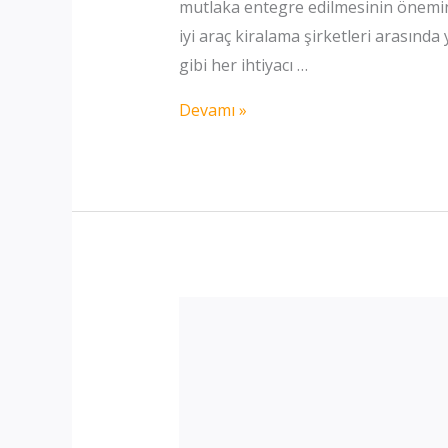
mutlaka entegre edilmesinin öneminin
iyi araç kiralama şirketleri arasında
gibi her ihtiyacı …
Hatay
Devamı »
Oto
Kiralama