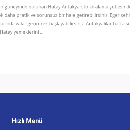
en güneyinde bulunan Hatay Antakya oto kiralama şubesinden
ok daha pratik ve sorunsuz bir hale getirebilirsiniz. Eğer şeh
rında vakit geçirerek başlayabilirsiniz. Antakyalılar hafta 
 Hatay yemeklerini …
Hızlı Menü