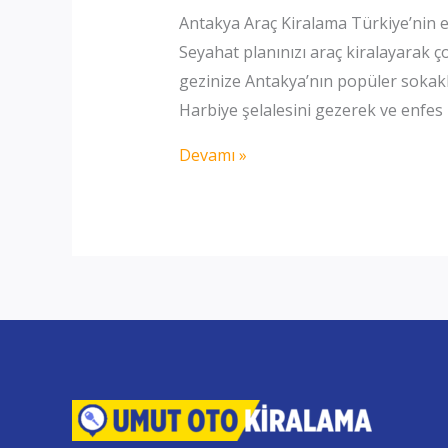
Antakya Araç Kiralama Türkiye’nin 
Seyahat planınızı araç kiralayarak ç
gezinize Antakya’nın popüler sokakla
Harbiye şelalesini gezerek ve enfes
Antakya
Devamı »
oto
Kiralama